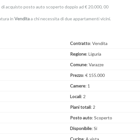
tà di acquisto posto auto scoperto doppio ad € 20.000, 00
atura in
Vendita
a chi necessita di due appartamenti vicini.
Contratto
: Vendita
Regione
: Liguria
Comune
: Varazze
Prezzo
: € 155.000
Camere
: 1
Locali
: 2
Piani totali
: 2
Posto auto
: Scoperto
Disponibile
: Si
Cucina
: A vista