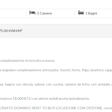
1 Camere
1 Bagni
75.00 KWH/M²
completamente ricostruito a nuovo.
golare completamente attrezzata: fuochi, forno, frigo, lavatrice cappa 
nsa, bagno con doccia, salone con cucina, camera da letto con armadio 
natore 18.000 BTU con alette mobili anche lateralmente.
I RISERVATO DOMINIO-RENT TO BUY-LOCAZIONE CON OPZIONE, consisten