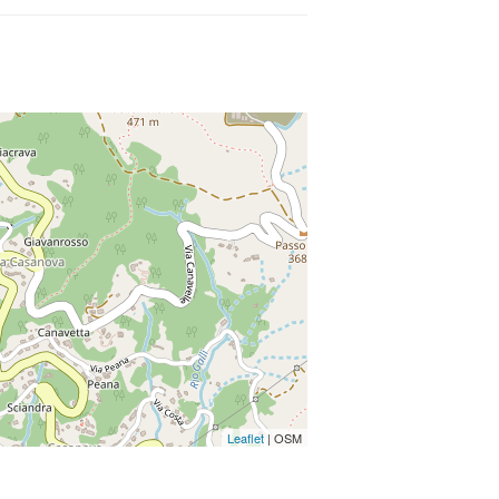
Leaflet
| OSM