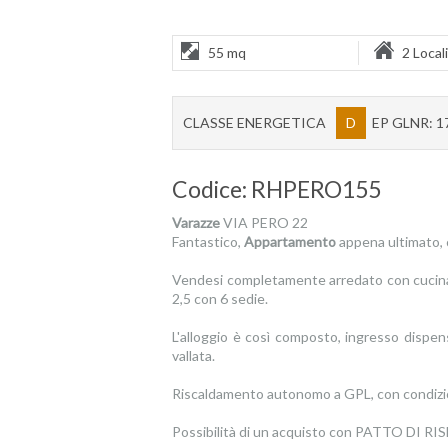
55 mq
2 Locali
CLASSE ENERGETICA
D
EP GLNR: 1
Codice: RHPERO155
Varazze
VIA PERO 22
Fantastico,
Appartamento
appena ultimato, 
Vendesi completamente arredato con cucina an
2,5 con 6 sedie.
L'alloggio è così composto, ingresso dispe
vallata.
Riscaldamento autonomo a GPL, con condizio
Possibilità di un acquisto con PATTO D