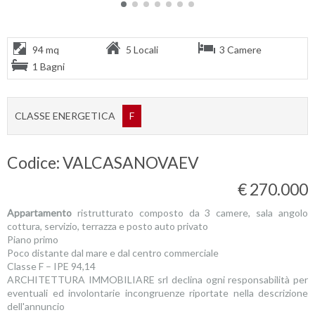
94 mq
5 Locali
3 Camere
1 Bagni
CLASSE ENERGETICA
F
Codice: VALCASANOVAEV
€ 270.000
Appartamento
ristrutturato composto da 3 camere, sala angolo
cottura, servizio, terrazza e posto auto privato
Piano primo
Poco distante dal mare e dal centro commerciale
Classe F – IPE 94,14
ARCHITETTURA IMMOBILIARE srl declina ogni responsabilità per
eventuali ed involontarie incongruenze riportate nella descrizione
dell'annuncio